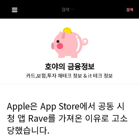
S
검
k
색:
i
p
t
o
c
o
호야의 금융정보
n
카드,보험,투자 재테크 정보 & it 테크 정보
t
e
n
t
Apple은 App Store에서 공동 시
청 앱 Rave를 가져온 이유로 고소
당했습니다.