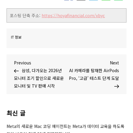
포스팅 단축 주소:
https://hoyafinancial.com/xbyc
IT 정보
글
P
N
Previous
Next
r
e
삼성, 다가오는 2026년
AI 카메라를 탑재한 AirPods
탐
e
x
모니터 조기 할인으로 새로운
Pro, ‘고급’ 테스트 단계 도달
v
t
모니터 및 TV 판매 시작
색
i
P
o
o
u
s
최신 글
s
t
P
Meta의 새로운 Mac 코딩 에이전트는 Meta가 데이터 교육을 하도록
o