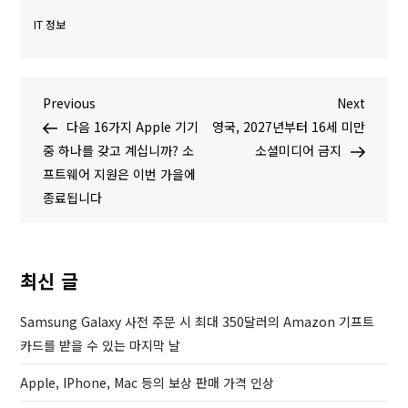
IT 정보
글
P
N
Previous
Next
r
e
다음 16가지 Apple 기기
영국, 2027년부터 16세 미만
탐
e
x
중 하나를 갖고 계십니까? 소
소셜미디어 금지
v
t
프트웨어 지원은 이번 가을에
색
i
P
종료됩니다
o
o
u
s
s
t
최신 글
P
o
Samsung Galaxy 사전 주문 시 최대 350달러의 Amazon 기프트
s
카드를 받을 수 있는 마지막 날
t
Apple, IPhone, Mac 등의 보상 판매 가격 인상