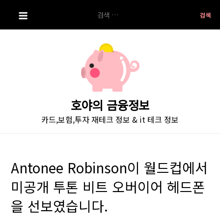
S
검
k
색:
i
p
t
o
c
o
호야의 금융정보
n
카드,보험,투자 재테크 정보 & it 테크 정보
t
e
n
t
Antonee Robinson이 월드컵에서
미공개 투톤 비트 오버이어 헤드폰
을 선보였습니다.