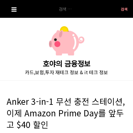
S
검
k
색:
i
p
t
o
c
o
호야의 금융정보
n
카드,보험,투자 재테크 정보 & it 테크 정보
t
e
n
t
Anker 3-in-1 무선 충전 스테이션,
이제 Amazon Prime Day를 앞두
고 $40 할인