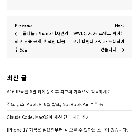
글
P
N
Previous
Next
r
e
폴더블 iPhone 디자인의
WWDC 2026 스웨그 백에는
탐
e
x
최고 모습 공개, 흰색만 나올
꼬마 파인더 가이가 포함되어
v
t
수 있음
있습니다
색
i
P
o
o
u
s
최신 글
s
t
P
A16 IPad를 6월 하이킹 이후 최고의 가격으로 획득하세요
o
주요 뉴스: Apple의 9월 발표, MacBook Air 부족 등
s
t
Claude Code, MacOS에 세션 간 메시징 추가
IPhone 17 가격은 월요일부터 곧 오를 수 있다는 소문이 있습니다.