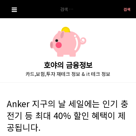
S
검
k
색:
i
p
t
o
c
o
호야의 금융정보
n
카드,보험,투자 재테크 정보 & it 테크 정보
t
e
n
t
Anker 지구의 날 세일에는 인기 충
전기 등 최대 40% 할인 혜택이 제
공됩니다.