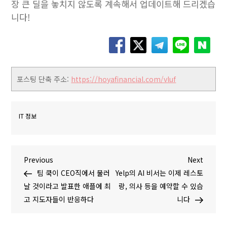
장 큰 딜을 놓치지 않도록 계속해서 업데이트해 드리겠습
니다!
포스팅 단축 주소:
https://hoyafinancial.com/vluf
IT 정보
글
P
N
Previous
Next
r
e
팀 쿡이 CEO직에서 물러
Yelp의 AI 비서는 이제 레스토
탐
e
x
날 것이라고 발표한 애플에 최
랑, 의사 등을 예약할 수 있습
v
t
고 지도자들이 반응하다
니다
색
i
P
o
o