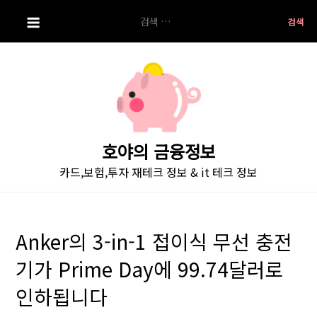
S
검
k
색:
i
p
t
o
c
o
호야의 금융정보
n
카드,보험,투자 재테크 정보 & it 테크 정보
t
e
n
t
Anker의 3-in-1 접이식 무선 충전
기가 Prime Day에 99.74달러로
인하됩니다