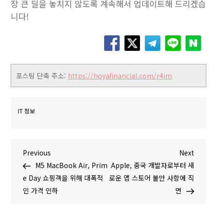
장 큰 딜을 놓치지 않도록 계속해서 업데이트해 드리겠습
니다!
포스팅 단축 주소:
https://hoyafinancial.com/r4im
IT 정보
글
P
N
Previous
Next
r
e
M5 MacBook Air, Prim
Apple, 중국 개발자로부터 새
탐
e
x
e Day 쇼핑객을 위해 대폭적
로운 앱 스토어 불만 사항에 직
v
t
인 가격 인하
면
색
i
P
o
o