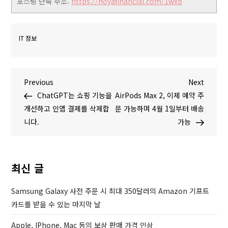
포스팅 단축 주소:
https://hoyafinancial.com/1wxb
IT 정보
글
P
N
Previous
Next
r
e
ChatGPT는 쇼핑 기능을
AirPods Max 2, 이제 예약 주
탐
e
x
개선하고 인앱 결제를 삭제합
문 가능하며 4월 1일부터 배송
v
t
니다.
가능
색
i
P
o
o
u
s
최신 글
s
t
P
Samsung Galaxy 사전 주문 시 최대 350달러의 Amazon 기프트
o
카드를 받을 수 있는 마지막 날
s
Apple, IPhone, Mac 등의 보상 판매 가격 인상
t