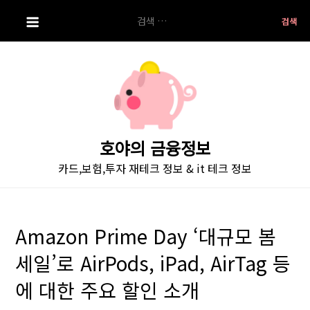
S
검
k
색:
i
p
t
o
c
o
호야의 금융정보
n
카드,보험,투자 재테크 정보 & it 테크 정보
t
e
n
t
Amazon Prime Day ‘대규모 봄
세일’로 AirPods, iPad, AirTag 등
에 대한 주요 할인 소개