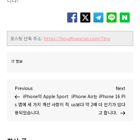
니다!
포스팅 단축 주소:
https://hoyafinancial.com/7brx
IT 정보
글
P
N
Previous
Next
r
e
iPhone의 Apple Sport
iPhone Air는 iPhone 16 Pl
탐
e
x
s 앱에 세 가지 개선 사항이 적
us보다 약 2배 더 인기가 있다
v
t
용되었습니다.
고 합니다.
색
i
P
o
o
u
s