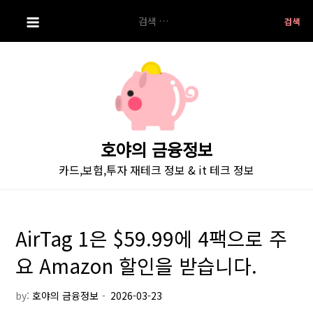
S
검
k
색:
i
p
t
o
c
o
호야의 금융정보
n
카드,보험,투자 재테크 정보 & it 테크 정보
t
e
n
t
AirTag 1은 $59.99에 4팩으로 주
요 Amazon 할인을 받습니다.
by:
호야의 금융정보