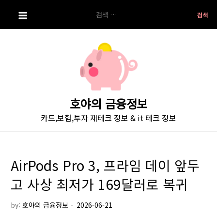
S
검
k
색:
i
p
t
o
c
o
호야의 금융정보
n
카드,보험,투자 재테크 정보 & it 테크 정보
t
e
n
t
AirPods Pro 3, 프라임 데이 앞두
고 사상 최저가 169달러로 복귀
by:
호야의 금융정보