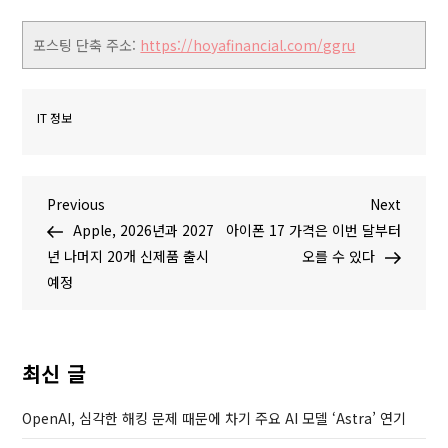
포스팅 단축 주소:
https://hoyafinancial.com/ggru
IT 정보
글
P
N
Previous
Next
r
e
Apple, 2026년과 2027
아이폰 17 가격은 이번 달부터
탐
e
x
년 나머지 20개 신제품 출시
오를 수 있다
v
t
예정
색
i
P
o
o
u
s
최신 글
s
t
P
OpenAI, 심각한 해킹 문제 때문에 차기 주요 AI 모델 ‘Astra’ 연기
o