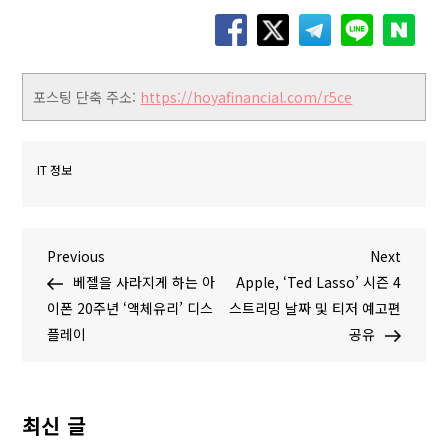
포스팅 단축 주소:
https://hoyafinancial.com/r5ce
IT 정보
글
P
N
Previous
Next
r
e
베젤을 사라지게 하는 아
Apple, ‘Ted Lasso’ 시즌 4
탐
e
x
이폰 20주년 ‘액체유리’ 디스
스트리밍 날짜 및 티저 예고편
v
t
플레이
공유
색
i
P
o
o
u
s
최신 글
s
t