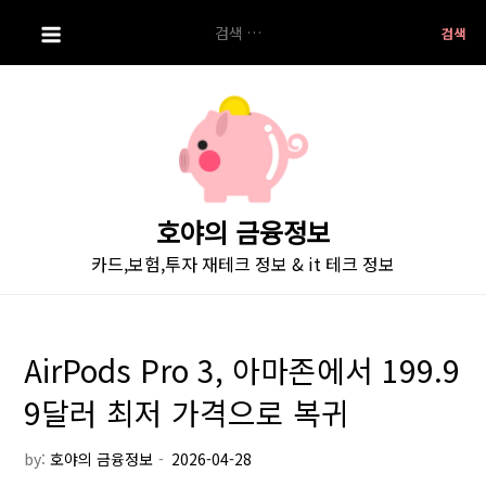
S
검
k
색:
i
p
t
o
c
o
호야의 금융정보
n
카드,보험,투자 재테크 정보 & it 테크 정보
t
e
n
t
AirPods Pro 3, 아마존에서 199.9
9달러 최저 가격으로 복귀
by:
호야의 금융정보