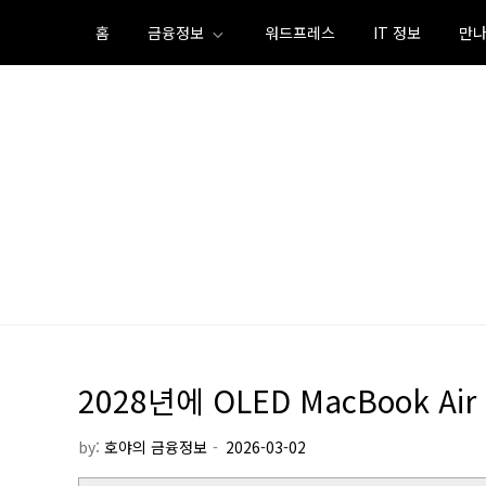
Skip
홈
금융정보
워드프레스
IT 정보
만나
to
content
2028년에 OLED MacBook Ai
by:
호야의 금융정보