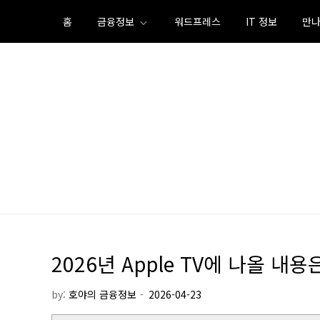
Skip
홈
금융정보
워드프레스
IT 정보
만나
to
content
2026년 Apple TV에 ​​나올 
by:
호야의 금융정보