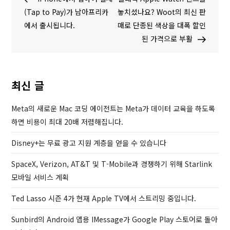
탐
e
x
(Tap to Pay)가 남아프리카
놓치셨나요? Woot의 최신 판
v
t
에서 출시됩니다.
매로 단종된 색상을 대폭 할인
색
i
P
된 가격으로 부활
o
o
u
s
s
t
최신 글
P
o
Meta의 새로운 Mac 코딩 에이전트는 Meta가 데이터 교육을 하도록
s
하면 비용이 최대 20배 저렴해집니다.
t
Disney+는 무료 광고 지원 계층을 얻을 수 있습니다
SpaceX, Verizon, AT&T 및 T-Mobile과 경쟁하기 위해 Starlink
모바일 서비스 계획
Ted Lasso 시즌 4가 현재 Apple TV에서 스트리밍 중입니다.
Sunbird의 Android 앱용 IMessage가 Google Play 스토어로 돌아