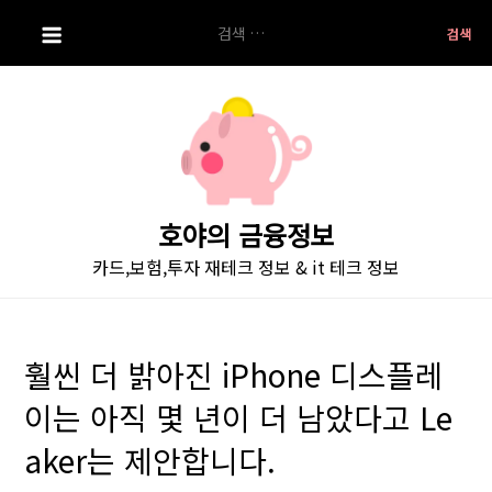
S
검
k
색:
i
p
t
o
c
o
호야의 금융정보
n
카드,보험,투자 재테크 정보 & it 테크 정보
t
e
n
t
훨씬 더 밝아진 iPhone 디스플레
이는 아직 몇 년이 더 남았다고 Le
aker는 제안합니다.