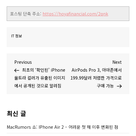
포스팅 단축 주소:
https://hoyafinancial.com/2qnk
IT 정보
글
P
N
Previous
Next
r
e
최초의 ‘확인된’ iPhone
AirPods Pro 3, 아마존에서
탐
e
x
울트라 컬러가 유출된 이미지
199.99달러 저렴한 가격으로
v
t
에서 공개된 것으로 알려짐
구매 가능
색
i
P
o
o
u
s
최신 글
s
t
P
MacRumors 쇼: IPhone Air 2 – 어려운 첫 해 이후 변화된 점
o