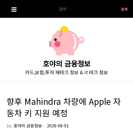
S
검
k
색:
i
p
t
o
c
o
호야의 금융정보
n
카드,보험,투자 재테크 정보 & it 테크 정보
t
e
n
t
향후 Mahindra 차량에 Apple 자
동차 키 지원 예정
by:
호야의 금융정보