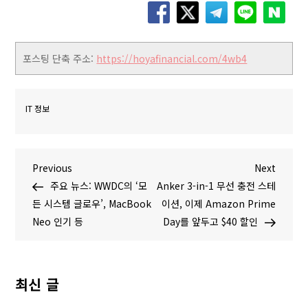
포스팅 단축 주소:
https://hoyafinancial.com/4wb4
IT 정보
글
P
N
Previous
Next
r
e
주요 뉴스: WWDC의 ‘모
Anker 3-in-1 무선 충전 스테
탐
e
x
든 시스템 글로우’, MacBook
이션, 이제 Amazon Prime
v
t
Neo 인기 등
Day를 앞두고 $40 할인
색
i
P
o
o
u
s
최신 글
s
t