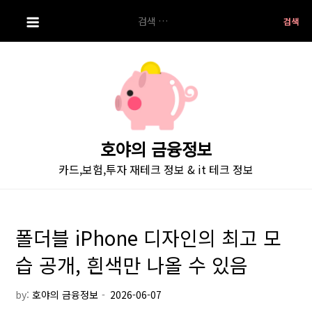
S
검
k
색:
i
p
t
o
c
o
호야의 금융정보
n
카드,보험,투자 재테크 정보 & it 테크 정보
t
e
n
t
폴더블 iPhone 디자인의 최고 모
습 공개, 흰색만 나올 수 있음
by:
호야의 금융정보