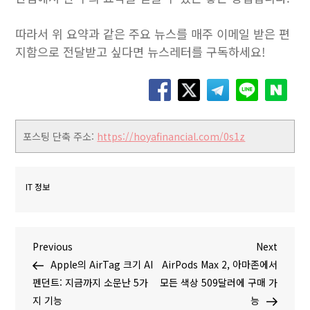
따라서 위 요약과 같은 주요 뉴스를 매주 이메일 받은 편
지함으로 전달받고 싶다면 뉴스레터를 구독하세요!
포스팅 단축 주소:
https://hoyafinancial.com/0s1z
IT 정보
글
P
N
Previous
Next
r
e
Apple의 AirTag 크기 AI
AirPods Max 2, 아마존에서
탐
e
x
펜던트: 지금까지 소문난 5가
모든 색상 509달러에 구매 가
v
t
지 기능
능