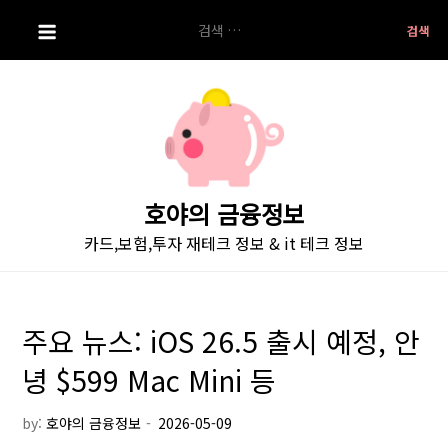
S
검
k
색:
i
p
t
o
c
o
호야의 금융정보
n
카드,보험,투자 재테크 정보 & it 테크 정보
t
e
n
t
주요 뉴스: iOS 26.5 출시 예정, 안
녕 $599 Mac Mini 등
by:
호야의 금융정보