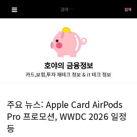
S
검
k
색:
i
p
t
o
c
o
호야의 금융정보
n
카드,보험,투자 재테크 정보 & it 테크 정보
t
e
n
t
주요 뉴스: Apple Card AirPods
Pro 프로모션, WWDC 2026 일정
등