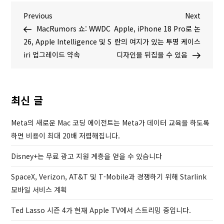
글
P
N
Previous
Next
r
e
MacRumors 쇼: WWDC
Apple, iPhone 18 Pro로 논
탐
e
x
26, Apple Intelligence 및 S
란의 여지가 있는 투명 케이스
v
t
iri 업그레이드 약속
디자인을 뒤집을 수 있음
색
i
P
o
o
u
s
최신 글
s
t
P
Meta의 새로운 Mac 코딩 에이전트는 Meta가 데이터 교육을 하도록
o
하면 비용이 최대 20배 저렴해집니다.
s
Disney+는 무료 광고 지원 계층을 얻을 수 있습니다
t
SpaceX, Verizon, AT&T 및 T-Mobile과 경쟁하기 위해 Starlink
모바일 서비스 계획
Ted Lasso 시즌 4가 현재 Apple TV에서 스트리밍 중입니다.