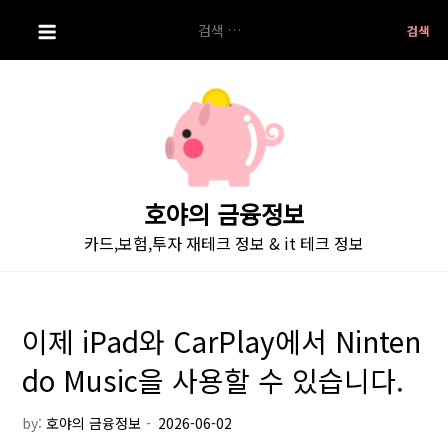
S
검
k
색:
i
p
t
o
c
o
호야의 금융정보
n
카드,보험,투자 재테크 정보 & it 테크 정보
t
e
n
t
이제 iPad와 CarPlay에서 Ninten
do Music을 사용할 수 있습니다.
by:
호야의 금융정보