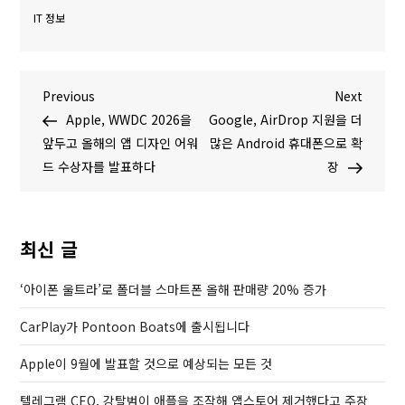
IT 정보
글
P
N
Previous
Next
r
e
Apple, WWDC 2026을
Google, AirDrop 지원을 더
탐
e
x
앞두고 올해의 앱 디자인 어워
많은 Android 휴대폰으로 확
v
t
드 수상자를 발표하다
장
색
i
P
o
o
u
s
최신 글
s
t
P
‘아이폰 울트라’로 폴더블 스마트폰 올해 판매량 20% 증가
o
CarPlay가 Pontoon Boats에 출시됩니다
s
t
Apple이 9월에 발표할 것으로 예상되는 모든 것
텔레그램 CEO, 강탈범이 애플을 조작해 앱스토어 제거했다고 주장