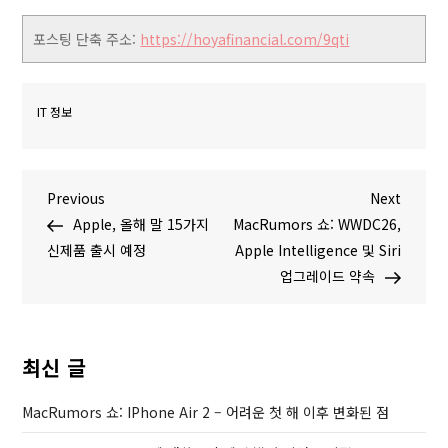
포스팅 단축 주소:
https://hoyafinancial.com/9qti
IT 정보
글
P
N
Previous
Next
r
e
Apple, 올해 말 15가지
MacRumors 쇼: WWDC26,
탐
e
x
신제품 출시 예정
Apple Intelligence 및 Siri
v
t
업그레이드 약속
색
i
P
o
o
u
s
최신 글
s
t
P
MacRumors 쇼: IPhone Air 2 – 어려운 첫 해 이후 변화된 점
o