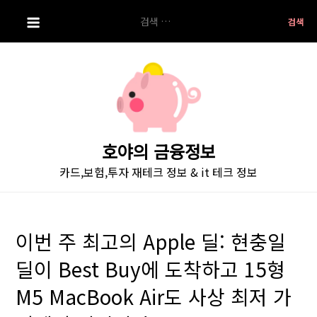
S
검
k
색:
i
p
t
o
c
o
호야의 금융정보
n
카드,보험,투자 재테크 정보 & it 테크 정보
t
e
n
t
이번 주 최고의 Apple 딜: 현충일
딜이 Best Buy에 도착하고 15형
M5 MacBook Air도 사상 최저 가