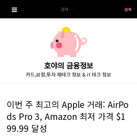
S
검
k
색:
i
p
t
o
c
o
호야의 금융정보
n
카드,보험,투자 재테크 정보 & it 테크 정보
t
e
n
t
이번 주 최고의 Apple 거래: AirPo
ds Pro 3, Amazon 최저 가격 $1
99.99 달성