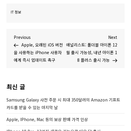
IT 정보
글
P
N
Previous
Next
r
e
Apple, 오래된 iOS 버전
애널리스트: 폴더블 아이폰 12
탐
e
x
을 사용하는 iPhone 사용자
월 출시 가능성, 내년 아이폰 1
v
t
에게 즉시 업데이트 촉구
8 플러스 출시 가능
색
i
P
o
o
u
s
최신 글
s
t
P
Samsung Galaxy 사전 주문 시 최대 350달러의 Amazon 기프트
o
카드를 받을 수 있는 마지막 날
s
Apple, IPhone, Mac 등의 보상 판매 가격 인상
t