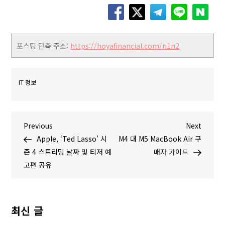
포스팅 단축 주소:
https://hoyafinancial.com/n1n2
IT 정보
글
P
N
Previous
Next
r
e
Apple, ‘Ted Lasso’ 시
M4 대 M5 MacBook Air 구
탐
e
x
즌 4 스트리밍 날짜 및 티저 예
매자 가이드
v
t
고편 공유
색
i
P
o
o
u
s
최신 글
s
t