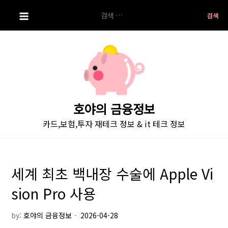
S
검
k
색:
i
p
t
o
c
o
호야의 금융정보
n
카드,보험,투자 재테크 정보 & it 테크 정보
t
e
n
t
세계 최초 백내장 수술에 Apple Vi
sion Pro 사용
by:
호야의 금융정보