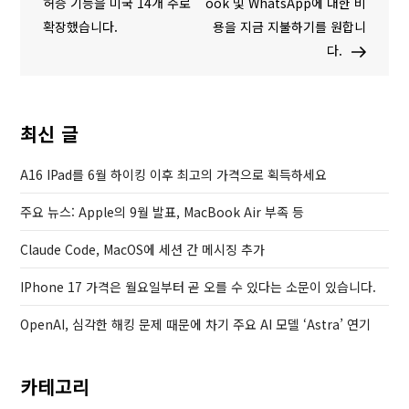
탐
e
x
허증 기능을 미국 14개 주로
ook 및 WhatsApp에 대한 비
v
t
확장했습니다.
용을 지금 지불하기를 원합니
색
i
P
다.
o
o
u
s
s
t
최신 글
P
o
A16 IPad를 6월 하이킹 이후 최고의 가격으로 획득하세요
s
주요 뉴스: Apple의 9월 발표, MacBook Air 부족 등
t
Claude Code, MacOS에 세션 간 메시징 추가
IPhone 17 가격은 월요일부터 곧 오를 수 있다는 소문이 있습니다.
OpenAI, 심각한 해킹 문제 때문에 차기 주요 AI 모델 ‘Astra’ 연기
카테고리