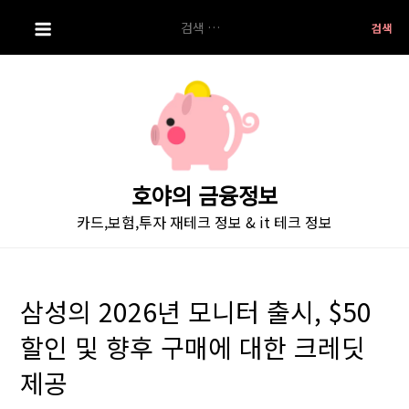
S
검
k
색:
i
p
t
o
c
o
호야의 금융정보
n
카드,보험,투자 재테크 정보 & it 테크 정보
t
e
n
t
삼성의 2026년 모니터 출시, $50
할인 및 향후 구매에 대한 크레딧
제공