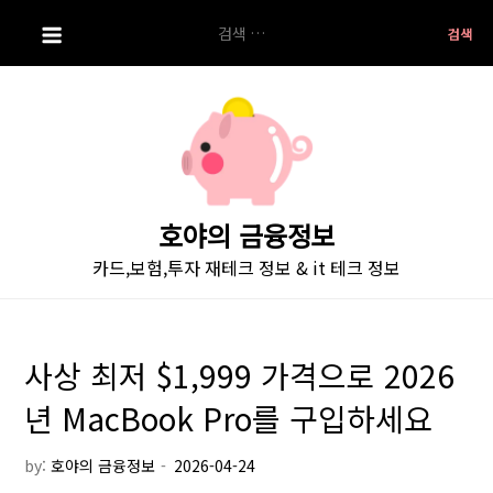
S
검
k
색:
i
p
t
o
c
o
호야의 금융정보
n
카드,보험,투자 재테크 정보 & it 테크 정보
t
e
n
t
사상 최저 $1,999 가격으로 2026
년 MacBook Pro를 구입하세요
by:
호야의 금융정보