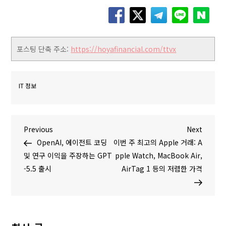
포스팅 단축 주소:
https://hoyafinancial.com/ttvx
IT 정보
글
P
N
Previous
Next
r
e
OpenAI, 에이전트 코딩
이번 주 최고의 Apple 거래: A
탐
e
x
및 연구 이익을 주장하는 GPT
pple Watch, MacBook Air,
v
t
-5.5 출시
AirTag 1 등의 저렴한 가격
색
i
P
o
o
u
s
s
t