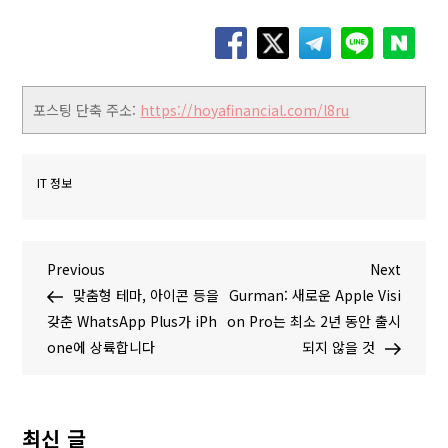
포스팅 단축 주소:
https://hoyafinancial.com/l8ru
IT 정보
글
P
N
Previous
Next
r
e
맞춤형 테마, 아이콘 등을
Gurman: 새로운 Apple Visi
탐
e
x
갖춘 WhatsApp Plus가 iPh
on Pro는 최소 2년 동안 출시
v
t
one에 상륙합니다
되지 않을 것
색
i
P
o
o
u
s
최신 글