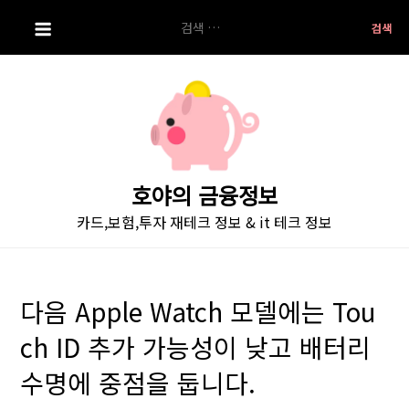
S
검
k
색:
i
p
t
o
c
o
호야의 금융정보
n
카드,보험,투자 재테크 정보 & it 테크 정보
t
e
n
t
다음 Apple Watch 모델에는 Tou
ch ID 추가 가능성이 낮고 배터리
수명에 중점을 둡니다.