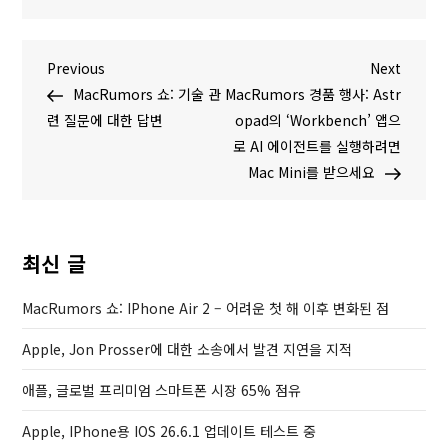
글
P
N
Previous
Next
r
e
MacRumors 쇼: 기술 관
MacRumors 경품 행사: Astr
탐
e
x
련 질문에 대한 답변
opad의 ‘Workbench’ 앱으
v
t
로 AI 에이전트를 실행하려면
색
i
P
Mac Mini를 받으세요
o
o
u
s
s
t
최신 글
P
o
MacRumors 쇼: IPhone Air 2 – 어려운 첫 해 이후 변화된 점
s
Apple, Jon Prosser에 대한 소송에서 발견 지연을 지적
t
애플, 글로벌 프리미엄 스마트폰 시장 65% 점유
Apple, IPhone용 IOS 26.6.1 업데이트 테스트 중