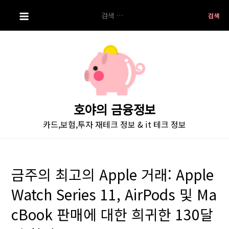
S
검
k
색:
i
p
t
o
c
o
호야의 금융정보
n
카드,보험,투자 재테크 정보 & it 테크 정보
t
e
n
t
금주의 최고의 Apple 거래: Apple
Watch Series 11, AirPods 및 Ma
cBook 판매에 대한 희귀한 130달