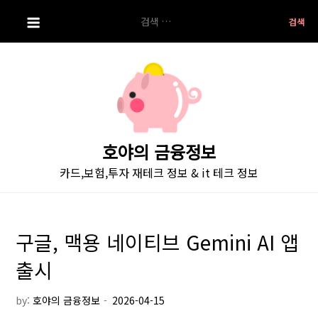
S
검
k
색:
i
p
t
o
c
o
호야의 금융정보
n
카드,보험,투자 재테크 정보 & it 테크 정보
t
e
n
t
구글, 맥용 네이티브 Gemini AI 앱
출시
by:
호야의 금융정보