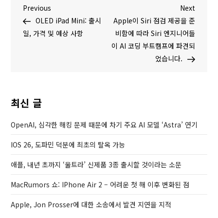
글
P
N
Previous
Next
r
e
OLED iPad Mini: 출시
Apple이 Siri 점검 제공을 준
탐
e
x
일, 가격 및 예상 사항
비함에 따라 Siri 엔지니어들
v
t
이 AI 코딩 부트캠프에 파견되
색
i
P
었습니다.
o
o
u
s
s
t
최신 글
P
o
OpenAI, 심각한 해킹 문제 때문에 차기 주요 AI 모델 ‘Astra’ 연기
s
IOS 26, 도파민 덕분에 최초의 탈옥 가능
t
애플, 내년 초까지 ‘울트라’ 신제품 3종 출시할 것이라는 소문
MacRumors 쇼: IPhone Air 2 – 어려운 첫 해 이후 변화된 점
Apple, Jon Prosser에 대한 소송에서 발견 지연을 지적