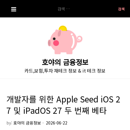
S
검
k
색:
i
p
t
o
c
o
호야의 금융정보
n
카드,보험,투자 재테크 정보 & it 테크 정보
t
e
n
t
개발자를 위한 Apple Seed iOS 2
7 및 iPadOS 27 두 번째 베타
by:
호야의 금융정보